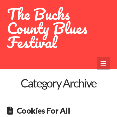
The Bucks
County Blues
Festival
Nav
Category Archive
Cookies For All